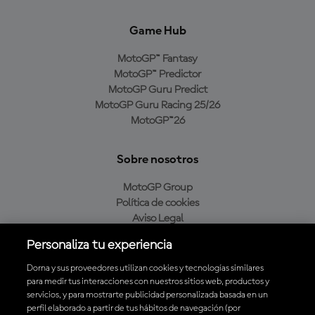
Game Hub
MotoGP™ Fantasy
MotoGP™ Predictor
MotoGP Guru Predict
MotoGP Guru Racing 25/26
MotoGP™26
Sobre nosotros
MotoGP Group
Política de cookies
Aviso Legal
Política de privacidad
Personaliza tu experiencia
Política de compra
Dorna y sus proveedores utilizan cookies y tecnologías similares
para medir tus interacciones con nuestros sitios web, productos y
servicios, y para mostrarte publicidad personalizada basada en un
Descarga la aplicación oficial de MotoGP™
perfil elaborado a partir de tus hábitos de navegación (por