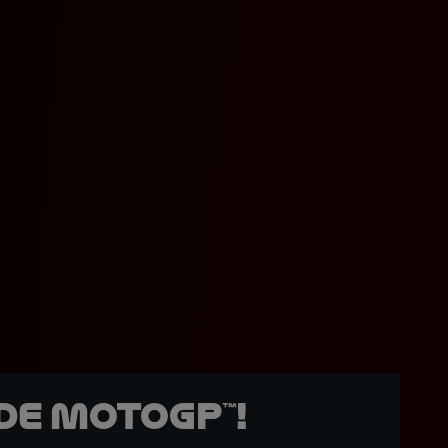
de MotoGP™!