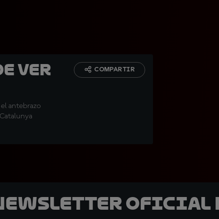
de ver
COMPARTIR
"
 el antebrazo
e Catalunya
 Newsletter oficial 