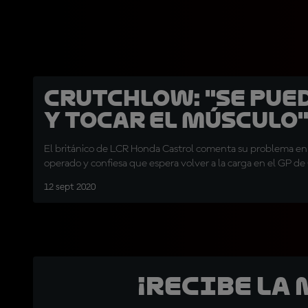
Crutchlow: "Se pue
y tocar el músculo
El británico de LCR Honda Castrol comenta su problema en
operado y confiesa que espera volver a la carga en el GP d
12 sept 2020
¡Recibe la