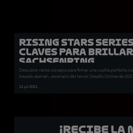
Rising Stars Series
claves para brillar
Sachsenring
Descubre varios consejos para firmar una vuelta perfecta co
trazado alemán, escenario del tercer Desafío Online de 202
12 jul 2021
¡Recibe la