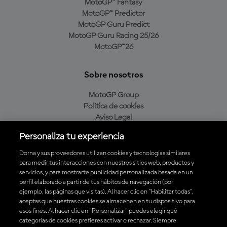
MotoGP™ Fantasy
MotoGP™ Predictor
MotoGP Guru Predict
MotoGP Guru Racing 25/26
MotoGP™26
Sobre nosotros
MotoGP Group
Política de cookies
Aviso Legal
Política de privacidad
Personaliza tu experiencia
Política de compra
Dorna y sus proveedores utilizan cookies y tecnologías similares
para medir tus interacciones con nuestros sitios web, productos y
servicios, y para mostrarte publicidad personalizada basada en un
Descarga la aplicación oficial de MotoGP™
perfil elaborado a partir de tus hábitos de navegación (por
ejemplo, las páginas que visitas). Al hacer clic en "Habilitar todas",
aceptas que nuestras cookies se almacenen en tu dispositivo para
esos fines. Al hacer clic en "Personalizar" puedes elegir qué
categorías de cookies prefieres activar o rechazar. Siempre