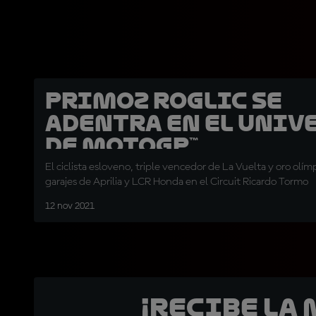
Primoz Roglic se
adentra en el univ
de MotoGP™
El ciclista esloveno, triple vencedor de La Vuelta y oro olímpi
garajes de Aprilia y LCR Honda en el Circuit Ricardo Tormo
12 nov 2021
¡Recibe la