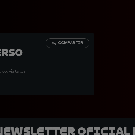
COMPARTIR
erso
co, visita los
 Newsletter oficial 