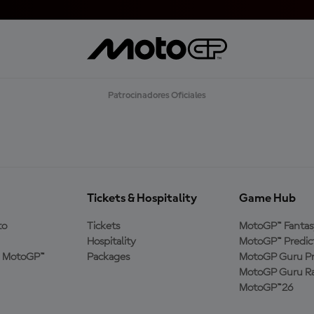
Patrocinadores Oficiales
Tickets & Hospitality
Game Hub
to
Tickets
MotoGP™ Fantas
Hospitality
MotoGP™ Predic
a MotoGP™
Packages
MotoGP Guru Pr
MotoGP Guru Ra
MotoGP™26