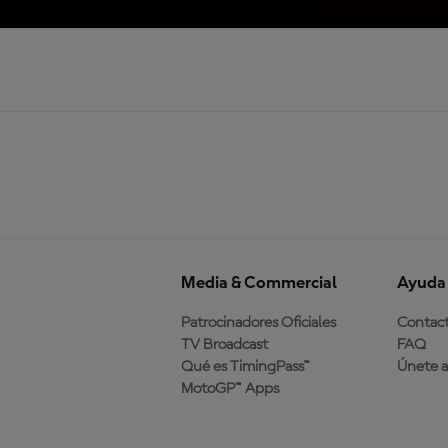
Media & Commercial
Ayuda
Patrocinadores Oficiales
Contac
TV Broadcast
FAQ
Qué es TimingPass™
Únete 
MotoGP™ Apps