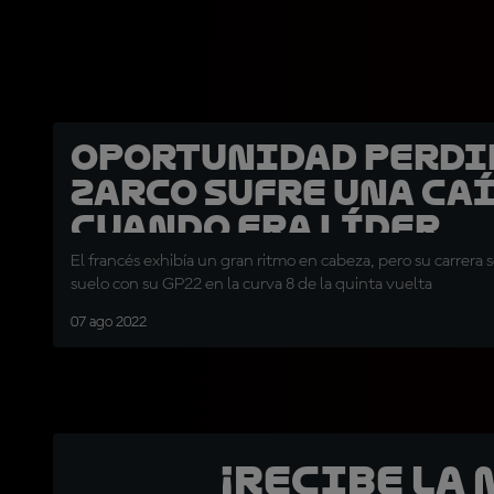
Oportunidad perdi
Zarco sufre una ca
cuando era líder
El francés exhibía un gran ritmo en cabeza, pero su carrera se
suelo con su GP22 en la curva 8 de la quinta vuelta
07 ago 2022
¡Recibe la