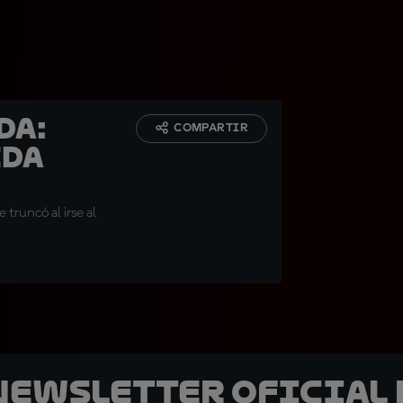
da:
COMPARTIR
ída
 truncó al irse al
 Newsletter oficial 