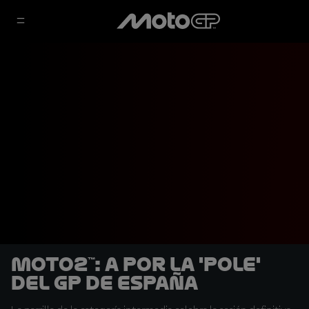
Moto2™: A por la 'pole'
del GP de España