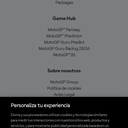
Packages
Game Hub
MotoGP™ Fantasy
MotoGP™ Predictor
MotoGP Guru Predict
MotoGP Guru Racing 25/26
MotoGP™26
Sobre nosotros
MotoGP Group
Política de cookies
Aviso Legal
Política de privacidad
Personaliza tu experiencia
Política de compra
Dorna y sus proveedores utilizan cookies y tecnologías similares
para medir tus interacciones con nuestros sitios web, productos y
servicios, y para mostrarte publicidad personalizada basada en un