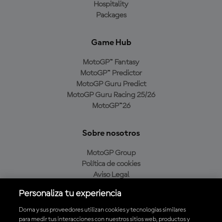
Hospitality
Packages
Game Hub
MotoGP™ Fantasy
MotoGP™ Predictor
MotoGP Guru Predict
MotoGP Guru Racing 25/26
MotoGP™26
Sobre nosotros
MotoGP Group
Política de cookies
Aviso Legal
Política de privacidad
Personaliza tu experiencia
Política de compra
Dorna y sus proveedores utilizan cookies y tecnologías similares
para medir tus interacciones con nuestros sitios web, productos y