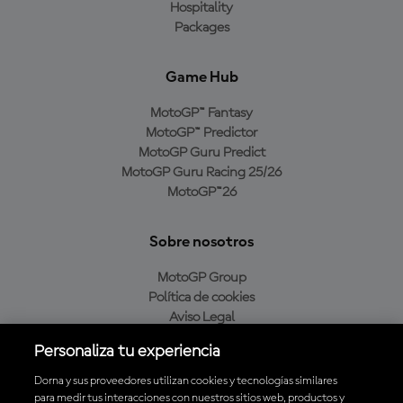
Hospitality
Packages
Game Hub
MotoGP™ Fantasy
MotoGP™ Predictor
MotoGP Guru Predict
MotoGP Guru Racing 25/26
MotoGP™26
Sobre nosotros
MotoGP Group
Política de cookies
Aviso Legal
Política de privacidad
Personaliza tu experiencia
Política de compra
Dorna y sus proveedores utilizan cookies y tecnologías similares
para medir tus interacciones con nuestros sitios web, productos y