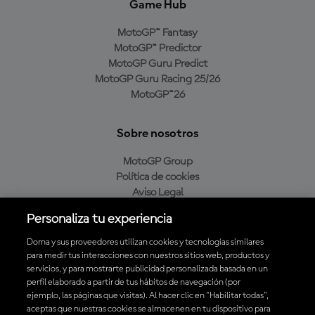
Game Hub
MotoGP™ Fantasy
MotoGP™ Predictor
MotoGP Guru Predict
MotoGP Guru Racing 25/26
MotoGP™26
Sobre nosotros
MotoGP Group
Política de cookies
Aviso Legal
Política de privacidad
Personaliza tu experiencia
Política de compra
Dorna y sus proveedores utilizan cookies y tecnologías similares
para medir tus interacciones con nuestros sitios web, productos y
servicios, y para mostrarte publicidad personalizada basada en un
Descarga la aplicación oficial de MotoGP™
perfil elaborado a partir de tus hábitos de navegación (por
ejemplo, las páginas que visitas). Al hacer clic en "Habilitar todas",
aceptas que nuestras cookies se almacenen en tu dispositivo para