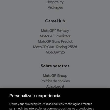
Hospitality
Packages
Game Hub
MotoGP™ Fantasy
MotoGP™ Predictor
MotoGP Guru Predict
MotoGP Guru Racing 25/26
MotoGP™26
Sobre nosotros
MotoGP Group
Política de cookies
Aviso Legal
Política de privacidad
Personaliza tu experiencia
Política de compra
Dorna y sus proveedores utilizan cookies y tecnologías similares
para medir tus interacciones con nuestros sitios web, productos y