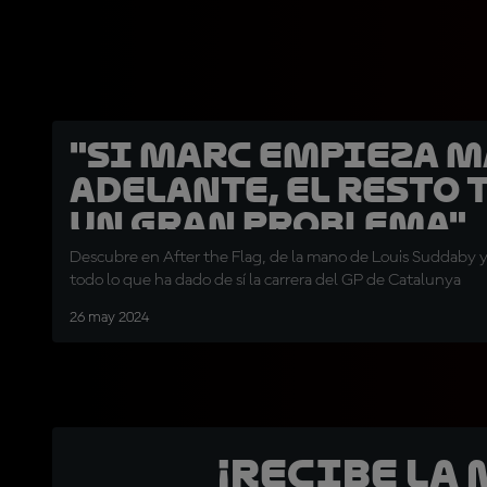
"Si Marc empieza m
adelante, el resto 
un gran problema"
Descubre en After the Flag, de la mano de Louis Suddaby y
todo lo que ha dado de sí la carrera del GP de Catalunya
26 may 2024
¡Recibe la