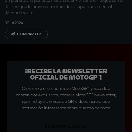
En plena lucha por la cuarta plaza, el '93' sufre un toque con el
italiano que le provoca la rotura de la cúpula de su Ducati.
¡Menudo susto!
07 jul 2024
COMPARTIR
¡Recibe la Newsletter
oficial de MotoGP™!
Crea ahora una cuenta de MotoGP™ y accede a
contenidos exclusivos, como la MotoGP™ Newsletter,
que incluye crónicas de GP, vídeos increíbles e
información interesante sobre nuestro deporte.
REGÍSTRATE GRATIS