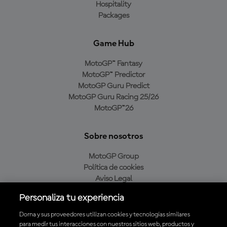
Hospitality
Packages
Game Hub
MotoGP™ Fantasy
MotoGP™ Predictor
MotoGP Guru Predict
MotoGP Guru Racing 25/26
MotoGP™26
Sobre nosotros
MotoGP Group
Política de cookies
Aviso Legal
Política de privacidad
Personaliza tu experiencia
Política de compra
Dorna y sus proveedores utilizan cookies y tecnologías similares
para medir tus interacciones con nuestros sitios web, productos y