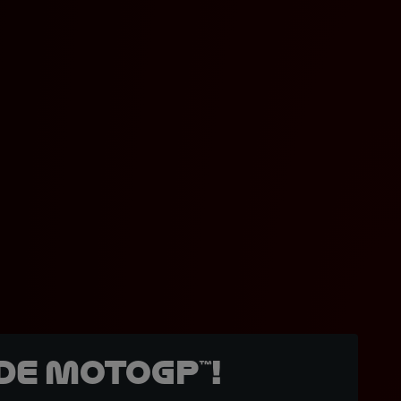
de MotoGP™!