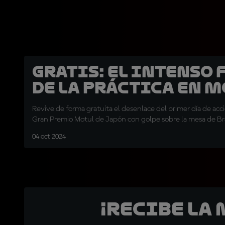
GRATIS: El intenso 
de la Práctica en 
Revive de forma gratuita el desenlace del primer día de acci
Gran Premio Motul de Japón con golpe sobre la mesa de B
04 oct 2024
¡Recibe la