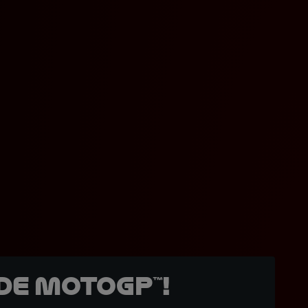
de MotoGP™!