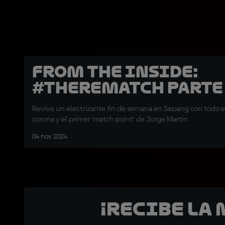
From the Inside:
#TheRematch parte
Revive un electrizante fin de semana en Sepang con todo e
corona y el primer 'match point' de Jorge Martín
04 nov 2024
¡Recibe la