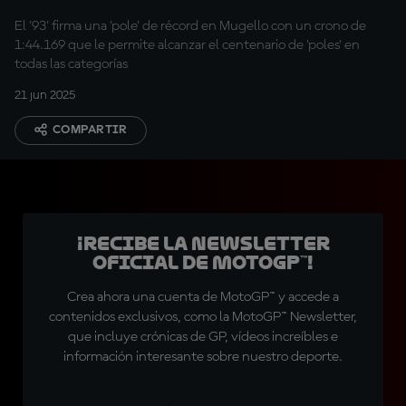
El '93' firma una 'pole' de récord en Mugello con un crono de
1:44.169 que le permite alcanzar el centenario de 'poles' en
todas las categorías
21 jun 2025
COMPARTIR
¡Recibe la Newsletter
oficial de MotoGP™!
Crea ahora una cuenta de MotoGP™ y accede a
contenidos exclusivos, como la MotoGP™ Newsletter,
que incluye crónicas de GP, vídeos increíbles e
información interesante sobre nuestro deporte.