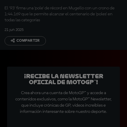
El '93' firma una 'pole' de récord en Mugello con un crono de
1:44.169 que le permite alcanzar el centenario de 'poles' en
todas las categorías
21 jun 2025
COMPARTIR
¡Recibe la Newsletter
oficial de MotoGP™!
Crea ahora una cuenta de MotoGP™ y accede a
contenidos exclusivos, como la MotoGP™ Newsletter,
que incluye crónicas de GP, vídeos increíbles e
información interesante sobre nuestro deporte.