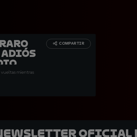
araro
COMPARTIR
e adiós
dio
o vueltas mientras
 Newsletter oficial 