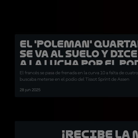
El 'poleman' Quart
se va al suelo y dic
a la lucha por el po
El francés se pasa de frenada en la curva 10 a falta de cuatr
buscaba meterse en el podio del Tissot Sprint de Assen
28 jun 2025
¡Recibe la