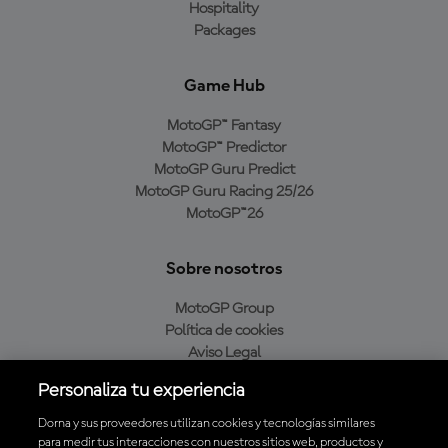
Hospitality
Packages
Game Hub
MotoGP™ Fantasy
MotoGP™ Predictor
MotoGP Guru Predict
MotoGP Guru Racing 25/26
MotoGP™26
Sobre nosotros
MotoGP Group
Política de cookies
Aviso Legal
Política de privacidad
Personaliza tu experiencia
Política de compra
Dorna y sus proveedores utilizan cookies y tecnologías similares
para medir tus interacciones con nuestros sitios web, productos y