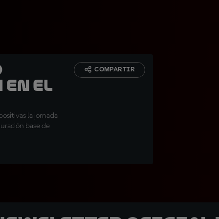
o
COMPARTIR
 en el
sitivas la jornada
guración base de