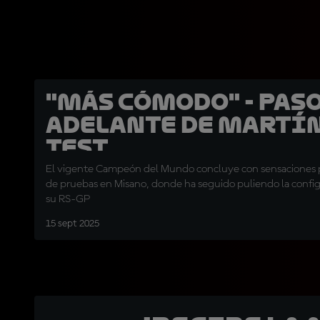
"Más cómodo" - Pas
adelante de Martín
Test
El vigente Campeón del Mundo concluye con sensaciones po
de pruebas en Misano, donde ha seguido puliendo la confi
su RS-GP
15 sept 2025