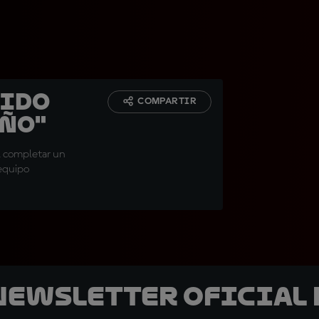
sido
COMPARTIR
año"
l completar un
 equipo
 Newsletter oficial 