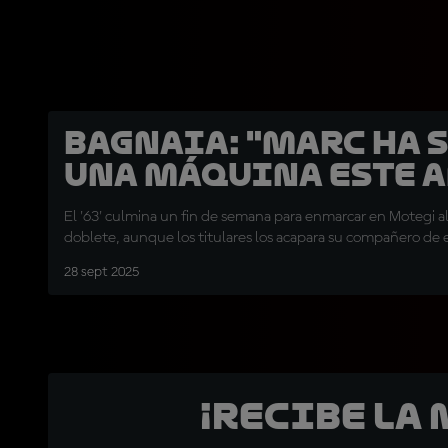
Bagnaia: "Marc ha 
una máquina este 
El '63' culmina un fin de semana para enmarcar en Motegi a
doblete, aunque los titulares los acapara su compañero de
28 sept 2025
¡Recibe la