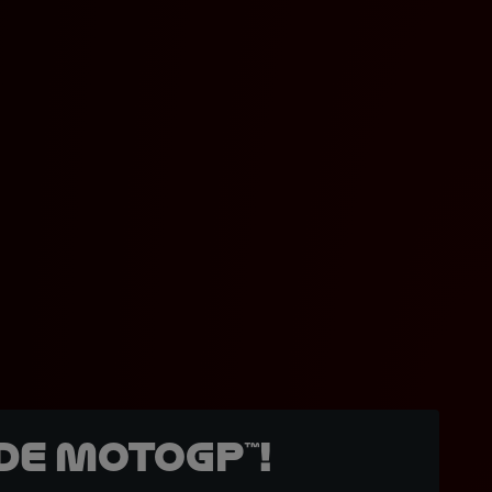
de MotoGP™!