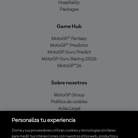
Hospitality
Packages
Game Hub
MotoGP™ Fantasy
MotoGP™ Predictor
MotoGP Guru Predict
MotoGP Guru Racing 25/26
MotoGP™26
Sobre nosotros
MotoGP Group
Política de cookies
Aviso Legal
Política de privacidad
Personaliza tu experiencia
Política de compra
Dorna y sus proveedores utilizan cookies y tecnologías similares
para medir tus interacciones con nuestros sitios web, productos y