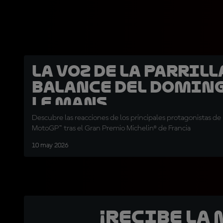
La voz de la parrilla
balance del domin
Le Mans
Descubre las reacciones de los principales protagonistas de 
MotoGP™ tras el Gran Premio Michelin® de Francia
10 may 2026
¡Recibe la