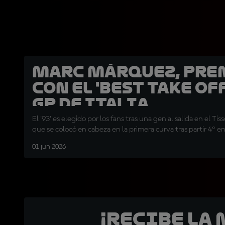
Marc Márquez, pr
con el 'Best Take Off
GP de Italia
El '93' es elegido por los fans tras una genial salida en el Tiss
que se colocó en cabeza en la primera curva tras partir 4º en 
01 jun 2026
¡Recibe la