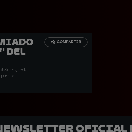
emiado
COMPARTIR
' del
ot Sprint, en la
parrilla
 Newsletter oficial 