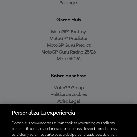
Packages
Game Hub
MotoGP™ Fantasy
MotoGP™ Predictor
MotoGP Guru Predict
MotoGP Guru Racing 25/26
MotoGP™26
Sobre nosotros
MotoGP Group
Política de cookies
Aviso Legal
Política de privacidad
Personaliza tu experiencia
Política de compra
Dorna y sus proveedores utilizan cookies y tecnologías similares
para medir tus interacciones con nuestros sitios web, productos y
servicios, y para mostrarte publicidad personalizada basada en un