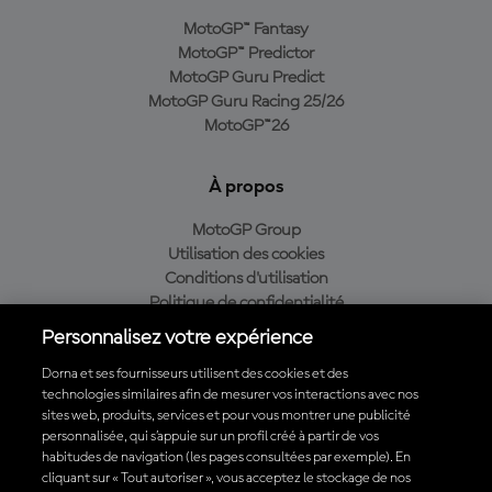
MotoGP™ Fantasy
MotoGP™ Predictor
MotoGP Guru Predict
MotoGP Guru Racing 25/26
MotoGP™26
À propos
MotoGP Group
Utilisation des cookies
Conditions d'utilisation
Politique de confidentialité
Politique d’achat
Personnalisez votre expérience
Dorna et ses fournisseurs utilisent des cookies et des
technologies similaires afin de mesurer vos interactions avec nos
sites web, produits, services et pour vous montrer une publicité
Télécharger l'appli officielle du MotoGP™
personnalisée, qui s’appuie sur un profil créé à partir de vos
habitudes de navigation (les pages consultées par exemple). En
cliquant sur « Tout autoriser », vous acceptez le stockage de nos