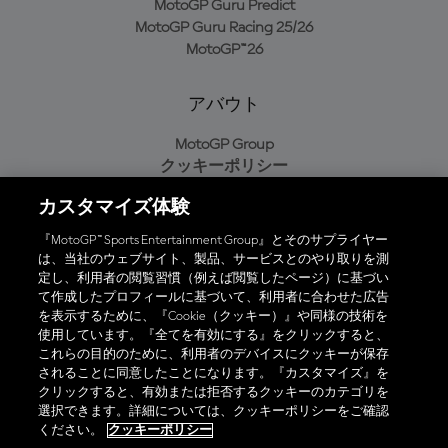
MotoGP Guru Predict
MotoGP Guru Racing 25/26
MotoGP™26
アバウト
MotoGP Group
クッキーポリシー
利用規約
カスタマイズ体験
プライバシーポリシー
購入ポリシー
『MotoGP™ Sports Entertainment Group』とそのサプライヤー
は、当社のウェブサイト、製品、サービスとのやり取りを測
定し、利用者の閲覧習慣（例えば閲覧したページ）に基づい
て作成したプロフィールに基づいて、利用者に合わせた広告
オフィシャルアプリ
を表示するために、『Cookie（クッキー）』や同様の技術を
使用しています。『全てを有効にする』をクリックすると、
これらの目的のために、利用者のデバイスにクッキーが保存
されることに同意したことになります。『カスタマイズ』を
クリックすると、有効または拒否するクッキーのカテゴリを
選択できます。詳細については、クッキーポリシーをご確認
© 2026 MotoGP Sports Entertainment Group. 全著作権所有。全ての
ください。
クッキーポリシー
商標はそれぞれの所有者に帰属。