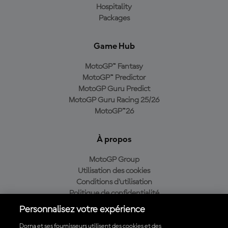
Hospitality
Packages
Game Hub
MotoGP™ Fantasy
MotoGP™ Predictor
MotoGP Guru Predict
MotoGP Guru Racing 25/26
MotoGP™26
À propos
MotoGP Group
Utilisation des cookies
Conditions d'utilisation
Politique de confidentialité
Politique d’achat
Personnalisez votre expérience
Dorna et ses fournisseurs utilisent des cookies et des