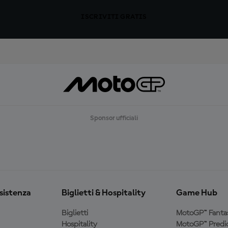
ISCRIVITI GRATIS
Sponsor ufficiali
ssistenza
Biglietti & Hospitality
Game Hub
Biglietti
MotoGP™ Fanta
Hospitality
MotoGP™ Predic