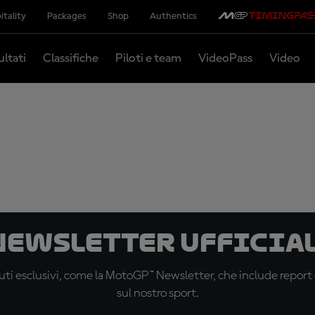
itality
Packages
Shop
Authentics
ultati
Classifiche
Piloti e team
VideoPass
Video
 newsletter ufficial
ti esclusivi, come la MotoGP™ Newsletter, che include report de
sul nostro sport.