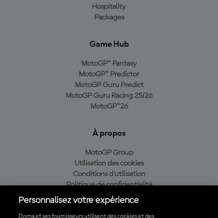
Hospitality
Packages
Game Hub
MotoGP™ Fantasy
MotoGP™ Predictor
MotoGP Guru Predict
MotoGP Guru Racing 25/26
MotoGP™26
À propos
MotoGP Group
Utilisation des cookies
Conditions d'utilisation
Politique de confidentialité
Politique d’achat
Personnalisez votre expérience
Dorna et ses fournisseurs utilisent des cookies et des