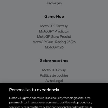
Packages
Game Hub
MotoGP™ Fantasy
MotoGP™ Predictor
MotoGP Guru Predict
MotoGP Guru Racing 25/26
MotoGP™26
Sobre nosotros
MotoGP Group
Política de cookies
Aviso Legal
Política de privacidad
Personaliza tu experiencia
Política de compra
Dorna y sus proveedores utilizan cookies y tecnologías similares
para medir tus interacciones con nuestros sitios web, productos y
servicios, y para mostrarte publicidad personalizada basada en un