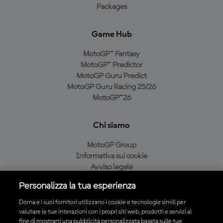
Packages
Game Hub
MotoGP™ Fantasy
MotoGP™ Predictor
MotoGP Guru Predict
MotoGP Guru Racing 25/26
MotoGP™26
Chi siamo
MotoGP Group
Informativa sui cookie
Avviso legale
Informativa sulla privacy
Personalizza la tua esperienza
Condizioni di acquisto
Dorna e i suoi fornitori utilizzano i cookie e tecnologie simili per
valutare le tue interazioni con i propri siti web, prodotti e servizi al
fine di mostrarti una pubblicità personalizzata basata sulle tue