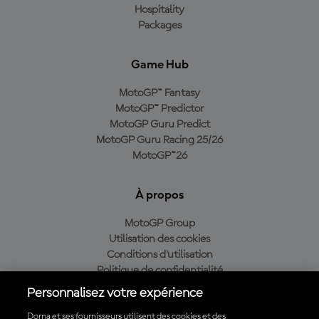
Hospitality
Packages
Game Hub
MotoGP™ Fantasy
MotoGP™ Predictor
MotoGP Guru Predict
MotoGP Guru Racing 25/26
MotoGP™26
À propos
MotoGP Group
Utilisation des cookies
Conditions d'utilisation
Politique de confidentialité
Politique d’achat
Personnalisez votre expérience
Dorna et ses fournisseurs utilisent des cookies et des