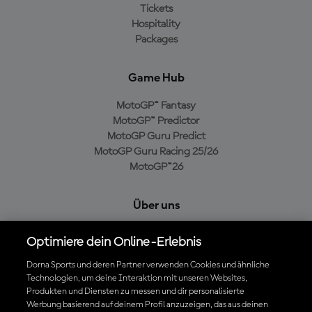
Tickets
Hospitality
Packages
Game Hub
MotoGP™ Fantasy
MotoGP™ Predictor
MotoGP Guru Predict
MotoGP Guru Racing 25/26
MotoGP™26
Über uns
MotoGP Group
Optimiere dein Online-Erlebnis
Cookie-Richtlinien
Geschäftsbedingungen
Dorna Sports und deren Partner verwenden Cookies und ähnliche
Technologien, um deine Interaktion mit unseren Websites,
Datenschutzrichtlinien
Produkten und Diensten zu messen und dir personalisierte
Kaufrichtlinie
Werbung basierend auf deinem Profil anzuzeigen, das aus deinen