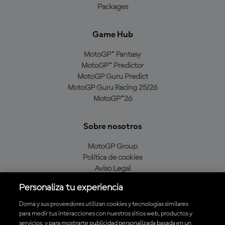
Packages
Game Hub
MotoGP™ Fantasy
MotoGP™ Predictor
MotoGP Guru Predict
MotoGP Guru Racing 25/26
MotoGP™26
Sobre nosotros
MotoGP Group
Política de cookies
Aviso Legal
Política de privacidad
Personaliza tu experiencia
Política de compra
Dorna y sus proveedores utilizan cookies y tecnologías similares
para medir tus interacciones con nuestros sitios web, productos y
servicios, y para mostrarte publicidad personalizada basada en un