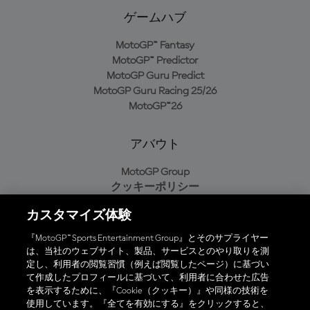
ゲームハブ
MotoGP™ Fantasy
MotoGP™ Predictor
MotoGP Guru Predict
MotoGP Guru Racing 25/26
MotoGP™26
アバウト
MotoGP Group
クッキーポリシー
利用規約
カスタマイズ体験
プライバシーポリシー
購入ポリシー
『MotoGP™ Sports Entertainment Group』とそのサプライヤー
は、当社のウェブサイト、製品、サービスとのやり取りを測
定し、利用者の閲覧習慣（例えば閲覧したページ）に基づい
て作成したプロフィールに基づいて、利用者に合わせた広告
オフィシャルアプリ
を表示するために、『Cookie（クッキー）』や同様の技術を
使用しています。『全てを有効にする』をクリックすると、