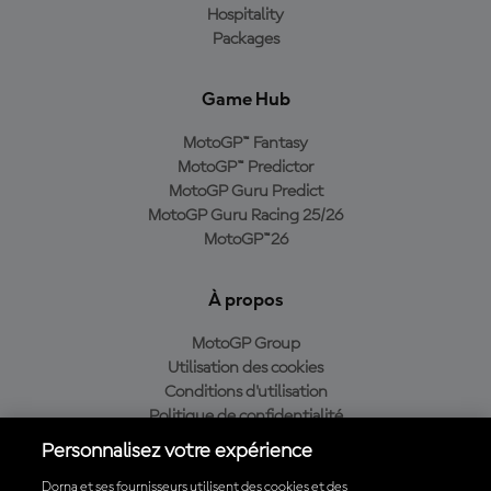
Hospitality
Packages
Game Hub
MotoGP™ Fantasy
MotoGP™ Predictor
MotoGP Guru Predict
MotoGP Guru Racing 25/26
MotoGP™26
À propos
MotoGP Group
Utilisation des cookies
Conditions d'utilisation
Politique de confidentialité
Politique d’achat
Personnalisez votre expérience
Dorna et ses fournisseurs utilisent des cookies et des