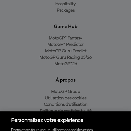
Hospitality
Packages
Game Hub
MotoGP™ Fantasy
MotoGP™ Predictor
MotoGP Guru Predict
MotoGP Guru Racing 25/26
MotoGP™26
À propos
MotoGP Group
Utilisation des cookies
Conditions d'utilisation
Politique de confidentialité
Politique d’achat
Personnalisez votre expérience
Dorna et ses fournisseurs utilisent des cookies et des