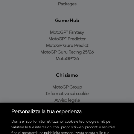
Packages
Game Hub
MotoGP™ Fantasy
MotoGP™ Predictor
MotoGP Guru Predict
MotoGP Guru Racing 25/26
MotoGP™26
Chi siamo
MotoGP Group
Informativa sui cookie
Avviso legale
Informativa sulla privacy
Personalizza la tua esperienza
Condizioni di acquisto
Dorna e i suoi fornitori utilizzano i cookie e tecnologie simili per
valutare le tue interazioni con i propri siti web, prodotti e servizi al
fine di mostrarti una pubblicità personalizzata basata sulle tue