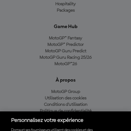
Hospitality
Packages
Game Hub
MotoGP™ Fantasy
MotoGP™ Predictor
MotoGP Guru Predict
MotoGP Guru Racing 25/26
MotoGP™26
À propos
MotoGP Group
Utilisation des cookies
Conditions d'utilisation
Politique de confidentialité
Politique d’achat
Personnalisez votre expérience
Dorna et ses fournisseurs utilisent des cookies et des