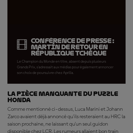
Conférence de presse :
Martín de retour en
République tchèque
Le Champion du Monde en titre, absent depuis plusieurs
Grands Prix, s'adressait aux médias pour également annoncer
son choix de poursuivre chez Aprilia.
La pièce manquante du puzzle
Honda
Comme mentionné ci-dessus, Luca Marini et Johann
Zarco avaient déjà annoncé qu'ils resteraient au HRC la
saison prochaine, ne laissant qu'un seul guidon
disponible chez LCR. Les rumeurs allaient bon train