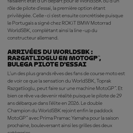
faisaient état d'un départ pour le WorldSBK ou d'un
rôle de pilote d'essai, la première option étant
privilégiée. Celle-ci s'est ensuite concrétisée puisque
le Portugais a signé chez ROKiT BMW Motorrad
WorldSBK, complétant ainsi la line-up du
constructeur allemand.
Arrivées du WorldSBK :
Razgatlioglu en MotoGP™,
Bulega pilote d'essai
L'un des plus grands rêves des fans de course moto est
de voir ce que la sensation du WorldSBK, Toprak
Razgatlioglu, peut faire sur une machine MotoGP™. Et
bien ce rêve va devenir réalité puisque le pilote de 29
ans débarque dans l'élite en 2026. Le double
Champion du WorldSBK rejoint enfin le paddock
MotoGP™ avec Prima Pramac Yamaha pour la saison
prochaine, bouleversant ainsi les grilles des deux
catégories.