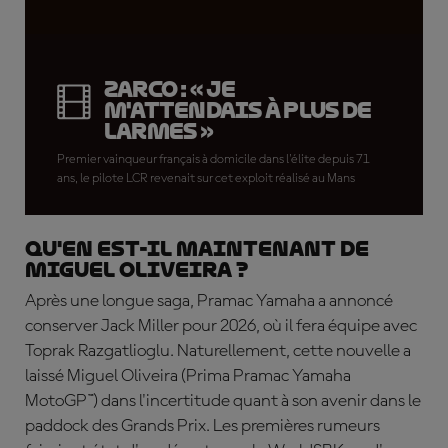
Zarco : « Je
m'attendais à plus de
larmes »
Premier vainqueur français à domicile dans l'élite depuis 71
ans, le pilote LCR revenait sur cet exploit réalisé au Mans
Qu'en est-il maintenant de
Miguel Oliveira ?
Après une longue saga, Pramac Yamaha a annoncé
conserver Jack Miller pour 2026, où il fera équipe avec
Toprak Razgatlioglu. Naturellement, cette nouvelle a
laissé Miguel Oliveira (Prima Pramac Yamaha
MotoGP™) dans l'incertitude quant à son avenir dans le
paddock des Grands Prix. Les premières rumeurs