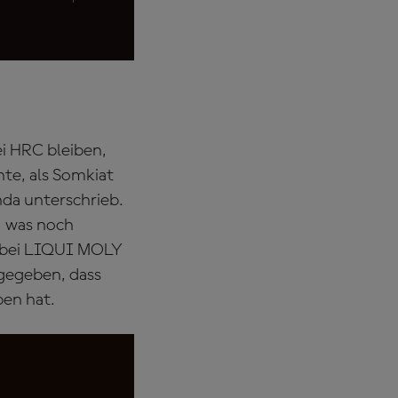
ei HRC bleiben,
hte, als Somkiat
da unterschrieb.
, was noch
6 bei LIQUI MOLY
gegeben, dass
en hat.