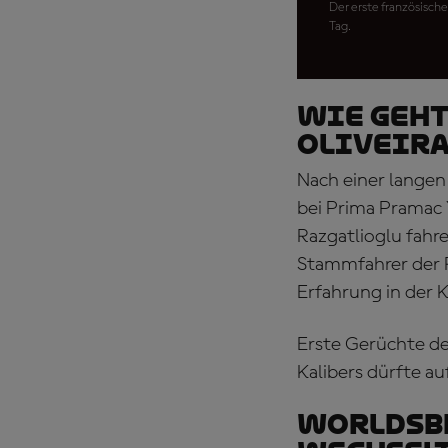
Der erste französische
Tag.
Wie geht
Oliveira
Nach einer langen G
bei Prima Pramac 
Razgatlioglu fahre
Stammfahrer der R
Erfahrung in der K
Erste Gerüchte deu
Kalibers dürfte a
WorldSBK