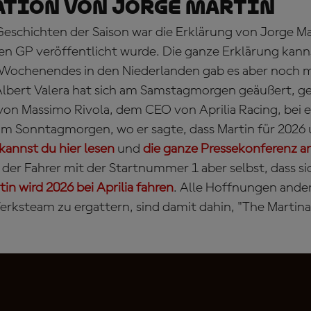
ATION VON JORGE MARTIN
Geschichten der Saison war die Erklärung von Jorge Ma
en GP veröffentlicht wurde. Die ganze Erklärung kan
ochenendes in den Niederlanden gab es aber noch 
lbert Valera hat sich am Samstagmorgen geäußert, g
on Massimo Rivola, dem CEO von Aprilia Racing, bei e
m Sonntagmorgen, wo er sagte, dass Martin für 2026 
 kannst du hier lesen
und
die ganze Pressekonferenz 
der Fahrer mit der Startnummer 1 aber selbst, dass si
tin wird 2026 bei Aprilia fahren
. Alle Hoffnungen ander
erksteam zu ergattern, sind damit dahin, "The Martinat