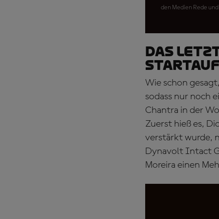
den Medien Rede und
DAS LETZ
Startauf
Wie schon gesagt, 
sodass nur noch ei
Chantra in der W
Zuerst hieß es, 
verstärkt wurde,
Dynavolt Intact G
Moreira einen Me