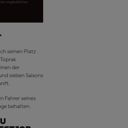
einen unglaublichen
l
ich seinen Platz
 Toprak
einen der
und sieben Saisons
unft.
in Fahrer seines
uge behalten.
lu