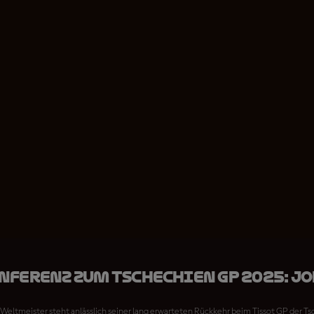
nferenz zum Tschechien GP 2025: J
eltmeister steht anlässlich seiner lang erwarteten Rückkehr beim Tissot GP der T