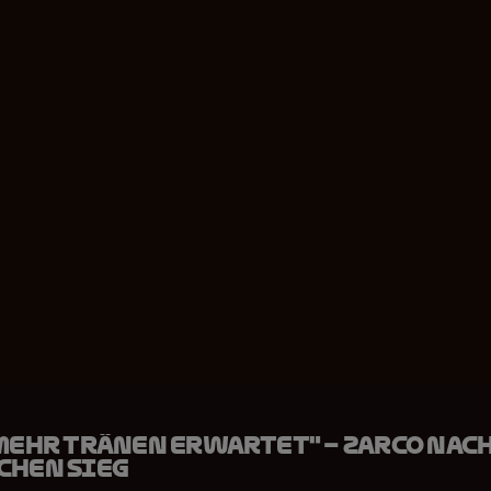
 mehr Tränen erwartet" – Zarco nac
chen Sieg