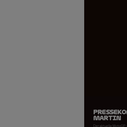
Presseko
Martin
Der aktuelle MotoGP-W