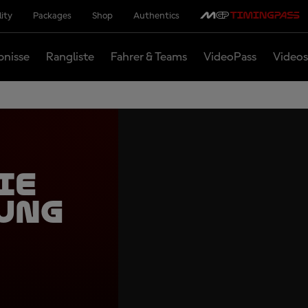
lity
Packages
Shop
Authentics
bnisse
Rangliste
Fahrer & Teams
VideoPass
Videos
ie
ung