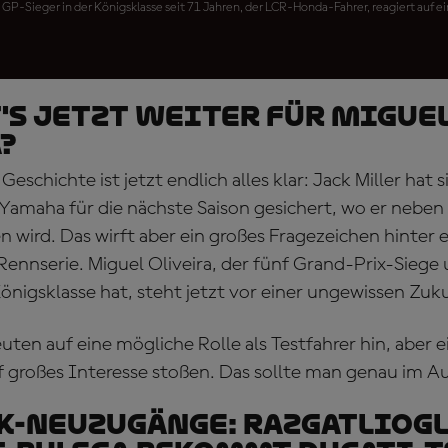
 GP-Sieger in der Königsklasse seit 71 Jahren, der LCR-Honda-Fahrer, reagiert auf 
's jetzt weiter für Migue
?
eschichte ist jetzt endlich alles klar: Jack Miller hat s
Yamaha für die nächste Saison gesichert, wo er neben
n wird. Das wirft aber ein großes Fragezeichen hinter 
ennserie. Miguel Oliveira, der fünf Grand-Prix-Siege 
önigsklasse hat, steht jetzt vor einer ungewissen Zuk
ten auf eine mögliche Rolle als Testfahrer hin, aber e
uf großes Interesse stoßen. Das sollte man genau im A
-NEUZUGÄNGE: Razgatliog