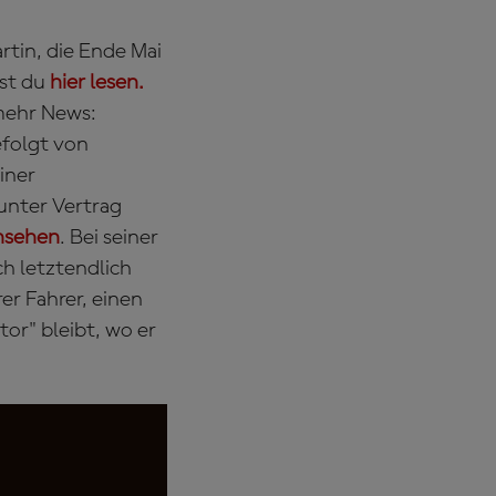
rtin, die Ende Mai
nst du
hier lesen.
mehr News:
efolgt von
iner
unter Vertrag
ansehen
. Bei seiner
ch letztendlich
er Fahrer, einen
or" bleibt, wo er