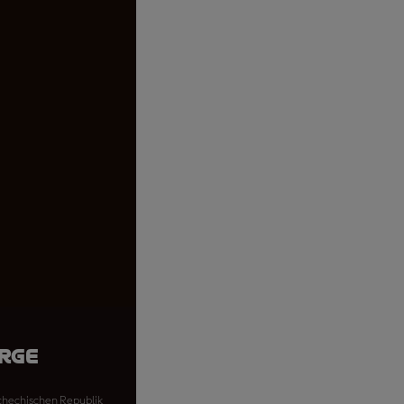
orge
schechischen Republik