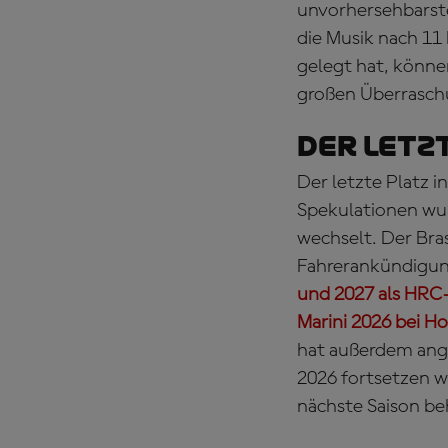
unvorhersehbarste
die Musik nach 11
gelegt hat, könne
großen Überrasch
Der letz
Der letzte Platz i
Spekulationen wu
wechselt. Der Bras
Fahrerankündigun
und 2027 als HRC
Marini 2026 bei H
hat außerdem ang
2026 fortsetzen w
nächste Saison be