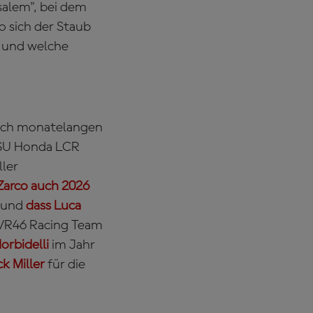
salem", bei dem
o sich der Staub
t und welche
 Nach monatelangen
TSU Honda LCR
ller
Zarco auch 2026
und
dass Luca
 VR46 Racing Team
rbidelli
im Jahr
k Miller
für die