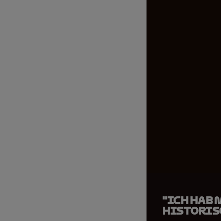
"Ich hab
historis