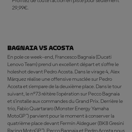
Profitez de toute l’action en piste pour seulement
29,99€.
S'ABONNER DÈS MAINTENANT !
Bagnaia vs Acosta
En pole ce week-end,
Francesco Bagnaia
(Ducati
Lenovo Team) prend un excellent départ et s'offre le
holeshot devant
Pedro Acosta. Dans le virage 4, Alex
Márquez réalise une offensive musclée sur Pedro
Acosta et s'empare de la deuxième place. Dans le tour
suivant, le n°73 réitère l'opération sur Pecco Bagnaia
et s'installe aux commandes du Grand Prix. Derrière le
trio, Fabio Quartararo (Monster Energy Yamaha
MotoGP™) parvient pour le moment à conserver la
quatrième place devant Fermín Aldeguer (BK8 Gresini
Racing MotoGP™). Pecco Bagnaia et Pedro Acosta nous