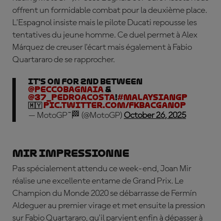
offrent un formidable combat pour la deuxième place.
L'Espagnol insiste mais le pilote Ducati repousse les
tentatives du jeune homme. Ce duel permet à Alex
Márquez de creuser l'écart mais également à Fabio
Quartararo de se rapprocher.
It's on for 2nd between
@PeccoBagnaia
&
@37_pedroacosta
!
#MalaysianGP
🇲🇾
pic.twitter.com/FKbAcGaN0P
— MotoGP™🏁 (@MotoGP)
October 26, 2025
Mir impressionne
Pas spécialement attendu ce week-end,
Joan
Mir
réalise une excellente entame de Grand Prix. Le
Champion du Monde 2020
se débarrasse de Fermín
Aldeguer au premier virage et met ensuite la pression
sur Fabio Quartararo, qu'il parvient enfin à dépasser à