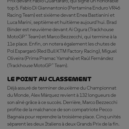
Prix devant Fabio Quartararo, qui signe un honorable
top 5.
Fabio
Di
Giannantonio
(Pertamina Enduro VR46
Racing Team) est sixième devant Enea Bastianini et
Luca Marini, septième et huitième aujourd'hui. Brad
Binder est neuvième devant
Ai Ogura
(Trackhouse
MotoGP™ Team) et Marco Bezzecchi, qui termine à la
11e place. Enfin, on notera également les chutes de
Pol Espargaró
(Red Bull KTM Factory Racing),
Miguel
Oliveira
(Prima Pramac Yamaha) et
Ra
úl
Fernández
(Trackhouse MotoGP™ Team).
Le point au classement
Déjà assuré de terminer deuxième du Championnat
du Monde, Alex Márquez revient à 132 longueurs de
son aîné grâce à ce succès. Derrière, Marco Bezzecchi
profite de la malchance de son compatriote Pecco
Bagnaia pour reprendre la troisième place. Cinq unités
séparent les deux Italiens à deux Grands Prix de la fin.