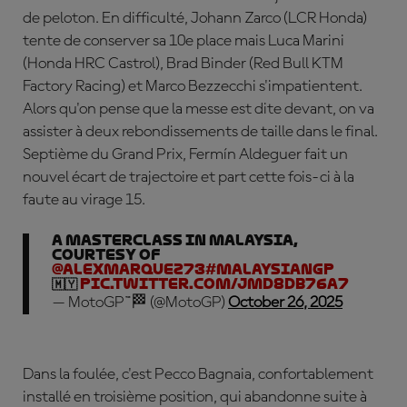
de peloton. En difficulté,
Johann
Zarco
(LCR Honda)
tente de conserver sa 10e place mais
Luca
Marini
(Honda HRC Castrol),
Brad
Binder
(Red Bull KTM
Factory Racing) et
Marco
Bezzecchi
s'impatientent.
Alors qu'on pense que la messe est dite devant, on va
assister à deux rebondissements de taille dans le final.
Septième du Grand Prix, Fermín Aldeguer fait un
nouvel écart de trajectoire et part cette fois-ci à la
faute au virage 15.
A masterclass in Malaysia,
courtesy of
@alexmarquez73
#MalaysianGP
🇲🇾
pic.twitter.com/jMD8Db76a7
— MotoGP™🏁 (@MotoGP)
October 26, 2025
Dans la foulée, c'est Pecco Bagnaia, confortablement
installé en troisième position, qui abandonne suite à