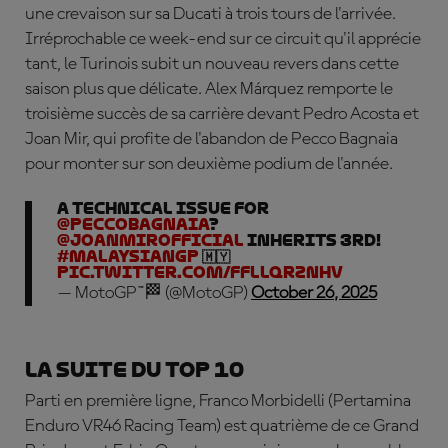
une crevaison sur sa Ducati à trois tours de l'arrivée.
Irréprochable ce week-end sur ce circuit qu'il apprécie
tant, le Turinois subit un nouveau revers dans cette
saison plus que délicate. Alex Márquez remporte le
troisième succès de sa carrière devant Pedro Acosta et
Joan Mir, qui profite de l'abandon de Pecco Bagnaia
pour monter sur son deuxième podium de l'année.
A technical issue for
@PeccoBagnaia
?
@JoanMirOfficial
inherits 3rd!
#MalaysianGP
🇲🇾
pic.twitter.com/fflLQRznhv
— MotoGP™🏁 (@MotoGP)
October 26, 2025
La suite du top 10
Parti en première ligne,
Franco
Morbidelli
(Pertamina
Enduro VR46 Racing Team) est quatrième de ce Grand