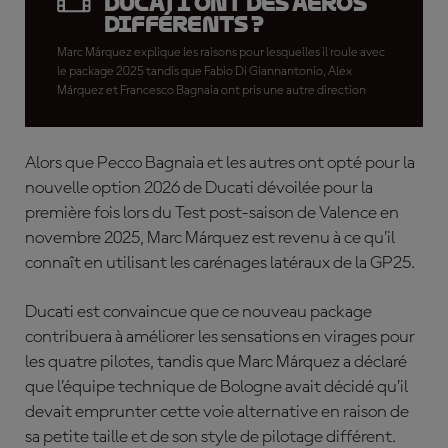
Ducati ont des aéros
différents ?
Marc Márquez explique les raisons pour lesquelles il roule avec
le package 2025 tandis que Fabio Di Giannantonio, Alex
Márquez et Francesco Bagnaia ont pris une autre direction
Alors que Pecco Bagnaia et les autres ont opté pour la
nouvelle option 2026 de Ducati dévoilée pour la
première fois lors du Test post-saison de Valence en
novembre 2025, Marc Márquez est revenu à ce qu’il
connaît en utilisant les carénages latéraux de la GP25.
Ducati est convaincue que ce nouveau package
contribuera à améliorer les sensations en virages pour
les quatre pilotes, tandis que Marc Márquez a déclaré
que l’équipe technique de Bologne avait décidé qu’il
devait emprunter cette voie alternative en raison de
sa petite taille et de son style de pilotage différent.