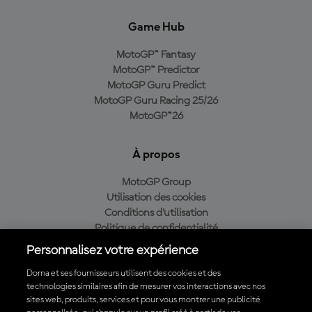
Game Hub
MotoGP™ Fantasy
MotoGP™ Predictor
MotoGP Guru Predict
MotoGP Guru Racing 25/26
MotoGP™26
À propos
MotoGP Group
Utilisation des cookies
Conditions d'utilisation
Politique de confidentialité
Politique d’achat
Personnalisez votre expérience
Dorna et ses fournisseurs utilisent des cookies et des
technologies similaires afin de mesurer vos interactions avec nos
sites web, produits, services et pour vous montrer une publicité
Télécharger l'appli officielle du MotoGP™