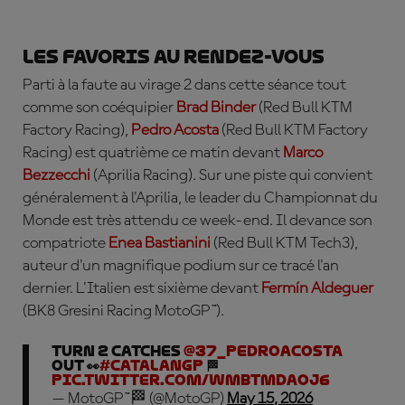
Les favoris au rendez-vous
Parti à la faute au virage 2 dans cette séance tout
comme son coéquipier
Brad
Binder
(Red Bull KTM
Factory Racing),
Pedro Acosta
(Red Bull KTM Factory
Racing) est quatrième ce matin devant
Marco
Bezzecchi
(Aprilia Racing). Sur une piste qui convient
généralement à l'Aprilia, le leader du Championnat du
Monde est très attendu ce week-end. Il devance son
compatriote
Enea
Bastianini
(Red Bull KTM Tech3),
auteur d'un magnifique podium sur ce tracé l'an
dernier. L'Italien est sixième devant
Fermín Aldeguer
(BK8 Gresini Racing MotoGP™).
Turn 2 catches
@37_pedroacosta
out 👀
#CatalanGP
🏁
pic.twitter.com/wmBTmDAoJ6
— MotoGP™🏁 (@MotoGP)
May 15, 2026