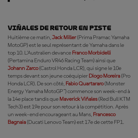
Viñales de retour en piste
Huitième ce matin,
Jack
Miller
(Prima Pramac Yamaha
MotoGP) est le seul représentant de Yamaha dans le
top 10. L'Australien devance
Franco
Morbidelli
(Pertamina Enduro VR46 Racing Team) ainsi que
Johann
Zarco
(Castrol Honda LCR), qui signe le 10e
temps devant son jeune coéquipier
Diogo Moreira
(Pro
Honda LCR). De son côté,
Fabio
Quartararo
(Monster
Energy Yamaha MotoGP™) commence son week-end à
la 14e place tandis que
Maverick
Viña
les
(Red Bull KTM
Tech3) est 19e pour son retour à la compétition. Après
un week-end encourageant au Mans,
Francesco
Bagnaia
(Ducati Lenovo Team) est 17e de cette FP1.