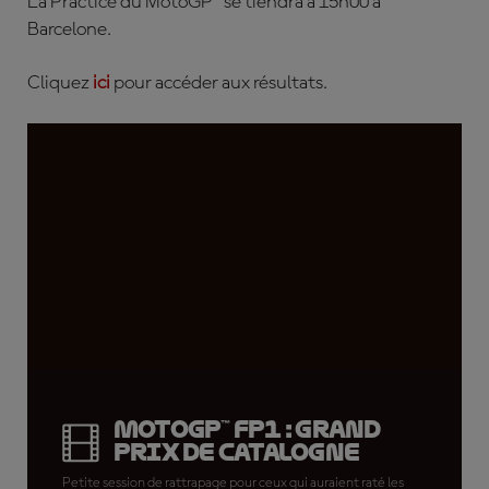
L
a Practice du MotoGP™ se tiendra à 15h00 à
Barcelone.
Cliquez
ici
pour accéder aux résultats.
MotoGP™ FP1 : Grand
Prix de Catalogne
Petite session de rattrapage pour ceux qui auraient raté les