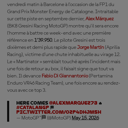
vendredi matin à Barcelone à l'occasion de la FP1 du
Grand Prix Monster Energy de Catalogne. Intraitable
sur cette piste en septembre dernier,
Alex Márquez
(BK8 Gresini Racing MotoGP) montre qu'il sera encore
l'homme à battre ce week-end avec une première
référence en
1'39.950
. Le pilote Gresini est trois
dixièmes et demi plus rapide que
Jorge Martín
(Aprilia
Racing), victime d'une chute inhabituelle au virage 12.
Le « Martinator » semblait touché après l'incident mais
une fois de retour au box, il faisait signe que tout va
bien. Il devance
Fabio
Di
Giannantonio
(Pertamina
Enduro VR46 Racing Team), une fois encore au rendez-
vous avec ce top 3.
Here comes
@alexmarquez73
🔥
#CatalanGP
🏁
pic.twitter.com/oZp4dhJM5h
— MotoGP™🏁 (@MotoGP)
May 15, 2026