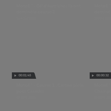
MotoE™ - GP d'Autriche : ils ont
MotoE™ -
dominé la course 2
dominé 
16 AOÛT 2025
10 MAI 202
00:01:45
00:00:32
MotoE™ - Course 1 : Carton plein
MotoE™ 
pour Casadei
Champi
09 SEPT. 2023
09 SEPT. 20