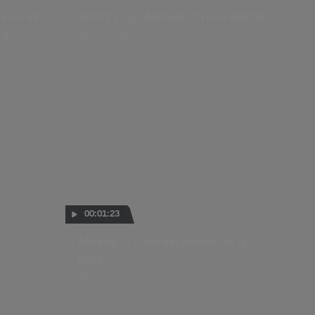
arin et
Watt's Up : MotoE™ Trivia Battle
 a
28 AOÛT 2024
SPONSORISÉ PAR
00:01:23
ui
MotoE™ : Casadei hérite de la
pole
08 SEPT. 2023