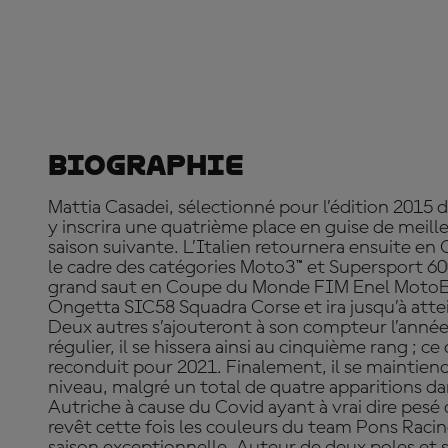
Biographie
Mattia Casadei, sélectionné pour l’édition 2015 
y inscrira une quatrième place en guise de meille
saison suivante. L’Italien retournera ensuite en
le cadre des catégories Moto3™ et Supersport 600.
grand saut en Coupe du Monde FIM Enel Moto
Ongetta SIC58 Squadra Corse et ira jusqu’à atte
Deux autres s’ajouteront à son compteur l’anné
régulier, il se hissera ainsi au cinquième rang ; ce
reconduit pour 2021. Finalement, il se maintie
niveau, malgré un total de quatre apparitions da
Autriche à cause du Covid ayant à vrai dire pesé d
revêt cette fois les couleurs du team Pons Racing
saison exceptionnelle. Auteur de deux poles et