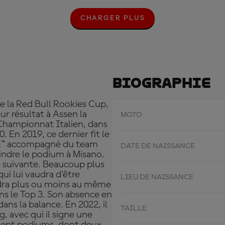
CHARGER PLUS
C
H
A
R
G
E
R
Biographie
P
L
U
de la Red Bull Rookies Cup,
S
ur résultat à Assen la
MOTO
 Championnat Italien, dans
 En 2019, ce dernier fit le
E™ accompagné du team
DATE DE NAISSANCE
indre le podium à Misano.
e suivante. Beaucoup plus
 qui lui vaudra d’être
LIEU DE NAISSANCE
ndra plus ou moins au même
ns le Top 3. Son absence en
ans la balance. En 2022, il
TAILLE
, avec qui il signe une
 sept podiums, dont deux