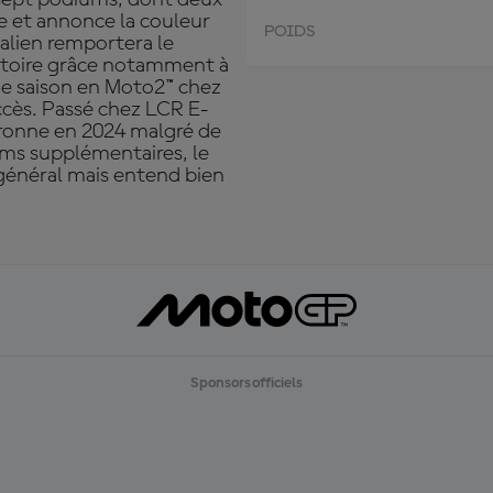
ce et annonce la couleur
POIDS
talien remportera le
toire grâce notamment à
n de saison en Moto2™ chez
ccès. Passé chez LCR E-
uronne en 2024 malgré de
iums supplémentaires, le
général mais entend bien
Sponsors officiels