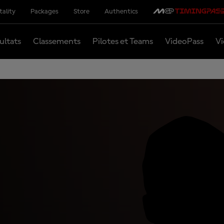
tality
Packages
Store
Authentics
ultats
Classements
Pilotes et Teams
VideoPass
Vi