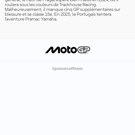
général, le natif de Pragal espère bien mieux en 2024, où il
roulera sous les couleurs de Trackhouse Racing.
Malheureusement, il manque cinq GP supplémentaires sur
blessure et se classe 15e. En 2025, le Portugais tentera
l'aventure Pramac Yamaha.
Sponsors officiels