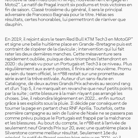
retrouve le team Red Bull KTM Ajo, nouvellement engagé en
Moto2™. Le natif de Pragal inscrit six podiums et trois victoires en
fin de saison. Classé troisième du général, il sera le principal
adversaire de Francesco Bagnaia pour le titre. Hélas ses
résultats, certes honorables, lui permettront de n’arriver que
dauphin.
En 2019, il rejoint alors le team Red Bull KTM Tech3 en MotoGP™
et signe une belle huitième place en Grande-Bretagne puis est
contraint de s’opérer de la clavicule ; intervention qui lui fait
rater les deux dernières manches. Cette mésaventure sera
rapidement oubliée, puisque deux triomphes l’attendront en
2020 : du jamais vu pour un Portugais et Tech3 à ce niveau. Plus
régulièrement aux avant-postes, il finira ainsi neuvième. Promu
au sein du team officiel, le n°88 restait sur une prometteuse
série avant la trêve estivale. Auteur d’un sans-faute en
Catalogne, de deux autres Grands Prix achevés au second rang
et d’un Top 5, il ne marquait en revanche que neuf petits points
par la suite ; cette blessure à la main n’ayant pas arrangé les
choses. 14e, il rebondira légèrement en 2022… enfin surtout
grâce à ses exploits sous la pluie. Il décide par conséquent de
tourner la page en partant chez RNF Aprilia. Toutefois, cette
première campagne au sein de l'usine de Noale ne se passera pas
comme prévu puisque le Portugais est frappé par la malchance
et les blessures. Au bout du compte, le n°88 est à l'arrivée de
seulement neuf Grands Prix sur 20, avec une quatrième place à
Silverstone comme meilleur résultat. Seulement 16e du