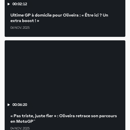
00:02:12
Ultime GP à domicile pour Oliveira : « Être ici ? Un
extra boost ! »
06 NOV. 2025
00:06:20
« Pas triste, juste fier » : Oliveira retrace son parcours
en MotoGP™
04 NOV. 2025