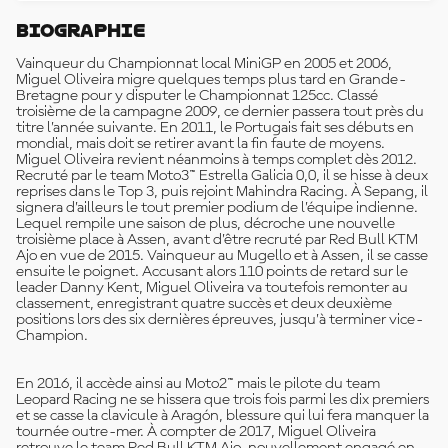
Biographie
Vainqueur du Championnat local MiniGP en 2005 et 2006,
Miguel Oliveira migre quelques temps plus tard en Grande-
Bretagne pour y disputer le Championnat 125cc. Classé
troisième de la campagne 2009, ce dernier passera tout près du
titre l’année suivante. En 2011, le Portugais fait ses débuts en
mondial, mais doit se retirer avant la fin faute de moyens.
Miguel Oliveira revient néanmoins à temps complet dès 2012.
Recruté par le team Moto3™ Estrella Galicia 0,0, il se hisse à deux
reprises dans le Top 3, puis rejoint Mahindra Racing. À Sepang, il
signera d’ailleurs le tout premier podium de l’équipe indienne.
Lequel rempile une saison de plus, décroche une nouvelle
troisième place à Assen, avant d’être recruté par Red Bull KTM
Ajo en vue de 2015. Vainqueur au Mugello et à Assen, il se casse
ensuite le poignet. Accusant alors 110 points de retard sur le
leader Danny Kent, Miguel Oliveira va toutefois remonter au
classement, enregistrant quatre succès et deux deuxième
positions lors des six dernières épreuves, jusqu’à terminer vice-
Champion.
En 2016, il accède ainsi au Moto2™ mais le pilote du team
Leopard Racing ne se hissera que trois fois parmi les dix premiers
et se casse la clavicule à Aragón, blessure qui lui fera manquer la
tournée outre-mer. À compter de 2017, Miguel Oliveira