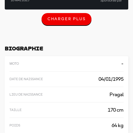
16 MAI 2025
Sponsorisé par
CHARGER PLUS
C
H
A
R
G
E
Biographie
R
P
L
-
MOTO
U
S
04/01/1995
DATE DE NAISSANCE
Pragal
LIEU DE NAISSANCE
170 cm
TAILLE
64 kg
POIDS