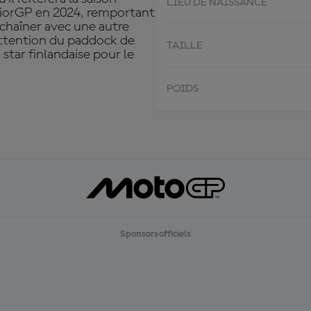
LIEU DE NAISSANCE
uniorGP en 2024, remportant
nchaîner avec une autre
'attention du paddock de
TAILLE
star finlandaise pour le
POIDS
Sponsors officiels