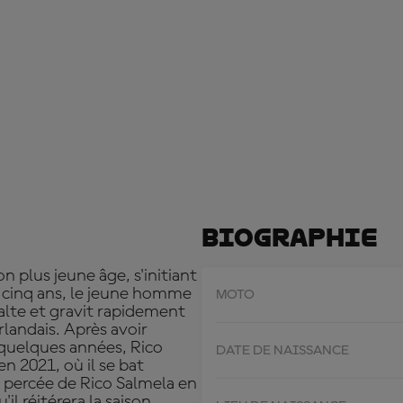
Biographie
 plus jeune âge, s'initiant
à cinq ans, le jeune homme
MOTO
halte et gravit rapidement
landais. Après avoir
quelques années, Rico
DATE DE NAISSANCE
n 2021, où il se bat
 percée de Rico Salmela en
il réitérera la saison