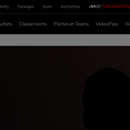
tality
Packages
Store
Authentics
ultats
Classements
Pilotes et Teams
VideoPass
Vi