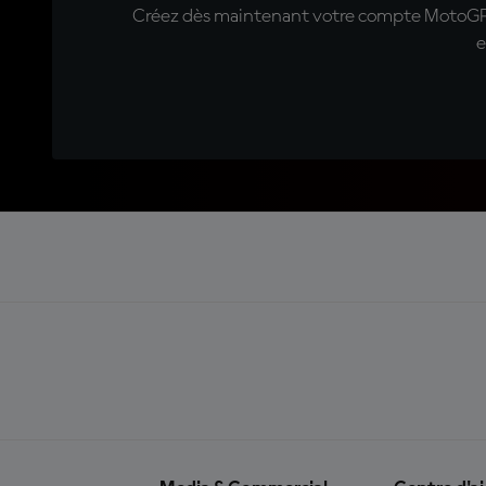
Créez dès maintenant votre compte MotoGP™ e
e