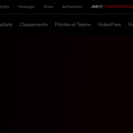
tality
Packages
Store
Authentics
ultats
Classements
Pilotes et Teams
VideoPass
Vi