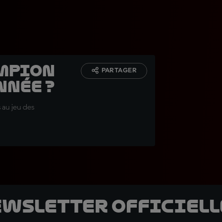
ampion
PARTAGER
nnée ?
 au jeu des
ewsletter officielle